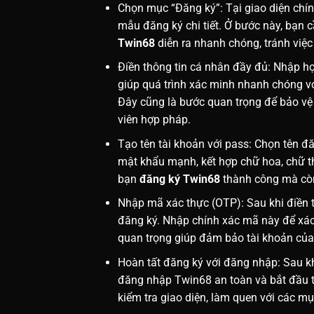
Chọn mục “Đăng ký”: Tại giao diện chín
mẫu đăng ký chi tiết. Ở bước này, bạn c
Twin68
diễn ra nhanh chóng, tránh việc 
Điền thông tin cá nhân đầy đủ: Nhập họ 
giúp quá trình xác minh nhanh chóng với 
Đây cũng là bước quan trọng để bảo vệ 
viên hợp pháp.
Tạo tên tài khoản với pass: Chọn tên đ
mật khẩu mạnh, kết hợp chữ hoa, chữ t
bạn
đăng ký Twin68
thành công mà còn
Nhập mã xác thực (OTP): Sau khi điền t
đăng ký. Nhập chính xác mã này để xác
quan trọng giúp đảm bảo tài khoản của
Hoàn tất đăng ký với đăng nhập: Sau khi
đăng nhập Twin68 an toàn và bắt đầu tr
kiểm tra giao diện, làm quen với các mụ