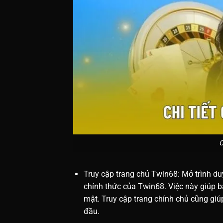
C
Truy cập trang chủ Twin68: Mở trình duy
chính thức của Twin68. Việc này giúp 
mật. Truy cập trang chính chủ cũng giú
đầu.