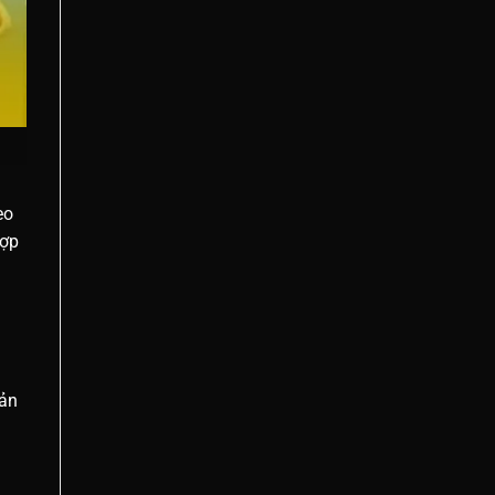
eo
hợp
oản