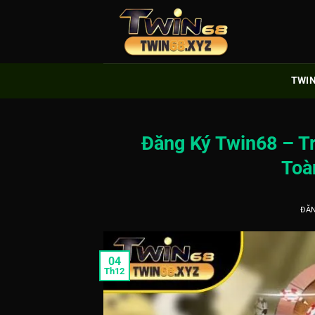
Bỏ
qua
nội
dung
TWI
Đăng Ký Twin68 – T
Toà
ĐĂ
04
Th12