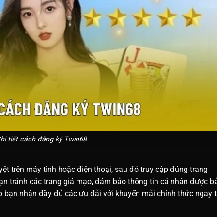
hi tiết cách đăng ký Twin68
ệt trên máy tính hoặc điện thoại, sau đó truy cập đúng trang
bạn tránh các trang giả mạo, đảm bảo thông tin cá nhân được b
p bạn nhận đầy đủ các ưu đãi với khuyến mãi chính thức ngay 