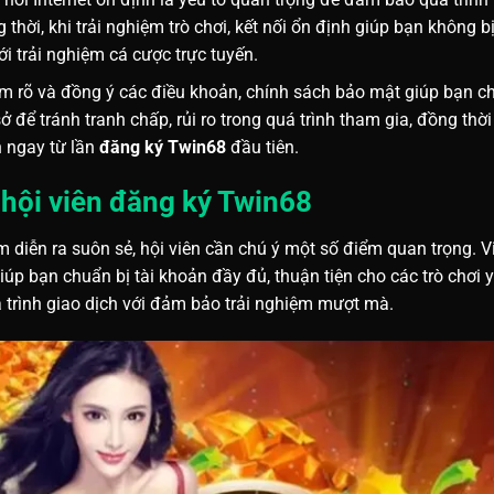
 thời, khi trải nghiệm trò chơi, kết nối ổn định giúp bạn không b
ới trải nghiệm cá cược trực tuyến.
ắm rõ và đồng ý các điều khoản, chính sách bảo mật giúp bạn c
 để tránh tranh chấp, rủi ro trong quá trình tham gia, đồng thời
n ngay từ lần
đăng ký Twin68
đầu tiên.
 hội viên đăng ký Twin68
m diễn ra suôn sẻ, hội viên cần chú ý một số điểm quan trọng. V
iúp bạn chuẩn bị tài khoản đầy đủ, thuận tiện cho các trò chơi 
uá trình giao dịch với đảm bảo trải nghiệm mượt mà.