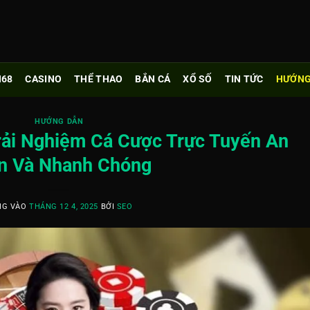
N68
CASINO
THỂ THAO
BẮN CÁ
XỔ SỐ
TIN TỨC
HƯỚNG
HƯỚNG DẪN
rải Nghiệm Cá Cược Trực Tuyến An
n Và Nhanh Chóng
NG VÀO
THÁNG 12 4, 2025
BỞI
SEO