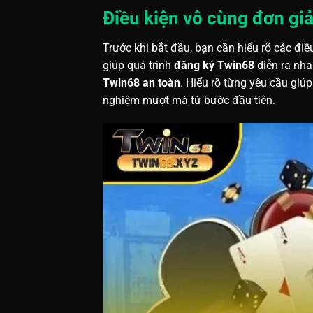
Điều kiện vô cùng đơn gi
Trước khi bắt đầu, bạn cần hiểu rõ các điề
giúp quá trình
đăng ký Twin68
diễn ra nha
Twin68 an toàn
. Hiểu rõ từng yêu cầu giú
nghiệm mượt mà từ bước đầu tiên.