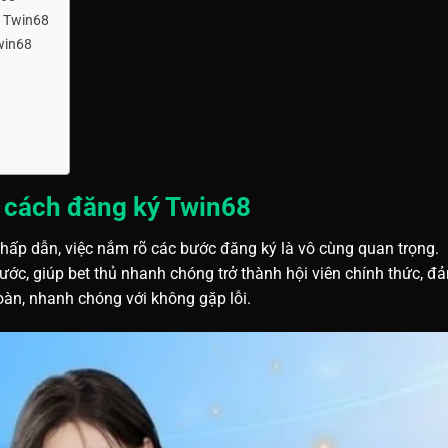
ý Twin68
Twin68
t cách đăng ký Twin68
i hấp dẫn, việc nắm rõ các bước đăng ký là vô cùng quan trọng.
bước, giúp bet thủ nhanh chóng trở thành hội viên chính thức, đ
oàn, nhanh chóng với không gặp lỗi.