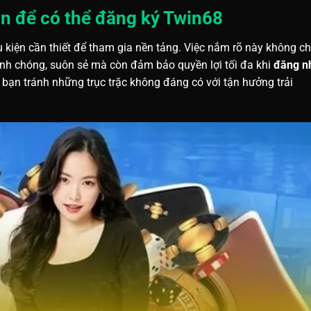
ản để có thể đăng ký Twin68
u kiện cần thiết để tham gia nền tảng. Việc nắm rõ này không ch
nh chóng, suôn sẻ mà còn đảm bảo quyền lợi tối đa khi
đăng n
p bạn tránh những trục trặc không đáng có với tận hưởng trải