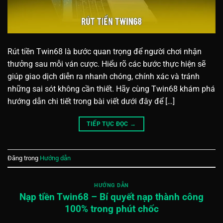
Rút tiền Twin68 là bước quan trọng để người chơi nhận
thưởng sau mỗi ván cược. Hiểu rõ các bước thực hiện sẽ
giúp giao dịch diễn ra nhanh chóng, chính xác và tránh
những sai sót không cần thiết. Hãy cùng Twin68 khám phá
hướng dẫn chi tiết trong bài viết dưới đây để […]
TIẾP TỤC ĐỌC
→
Đăng trong
Hướng dẫn
HƯỚNG DẪN
Nạp tiền Twin68 – Bí quyết nạp thành công
100% trong phút chốc