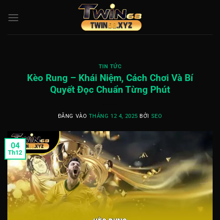
Bỏ
qua
nội
dung
TIN TỨC
Kèo Rung – Khái Niệm, Cách Chơi Và Bí
Quyết Đọc Chuẩn Từng Phút
ĐĂNG VÀO
THÁNG 12 4, 2025
BỞI
SEO
04
Th12