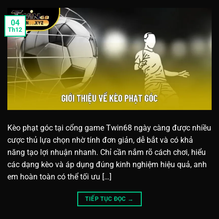
04
Th12
Kèo phạt góc tại cổng game Twin68 ngày càng được nhiều
cược thủ lựa chọn nhờ tính đơn giản, dễ bắt và có khả
năng tạo lợi nhuận nhanh. Chỉ cần nắm rõ cách chơi, hiểu
các dạng kèo và áp dụng đúng kinh nghiệm hiệu quả, anh
em hoàn toàn có thể tối ưu […]
TIẾP TỤC ĐỌC
→