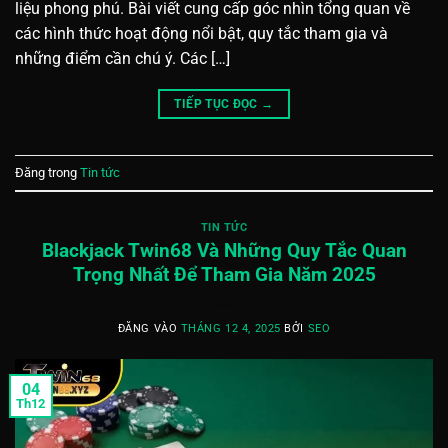
liệu phong phú. Bài viết cung cấp góc nhìn tổng quan về
các hình thức hoạt động nổi bật, quy tắc tham gia và
những điểm cần chú ý. Các […]
TIẾP TỤC ĐỌC
→
Đăng trong
Tin tức
TIN TỨC
Blackjack Twin68 Và Những Quy Tắc Quan
Trọng Nhất Để Tham Gia Năm 2025
ĐĂNG VÀO
THÁNG 12 4, 2025
BỞI
SEO
04
Th12