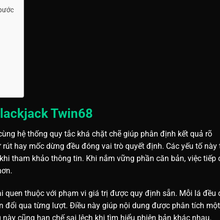
 bước
Blackjack
Twin68
ng hệ thống quy tắc khá chặt chẽ giúp phân định kết quả rõ
 tự rút hay mốc dừng đều đóng vai trò quyết định. Các yếu tố này
khi tham khảo thông tin. Khi nắm vững phần căn bản, việc tiếp 
hơn.
 quen thuộc với phạm vi giá trị được quy định sẵn. Mỗi lá đều 
n đổi qua từng lượt. Điều này giúp nội dung được phân tích một
g này cũng hạn chế sai lệch khi tìm hiểu phiên bản khác nhau.