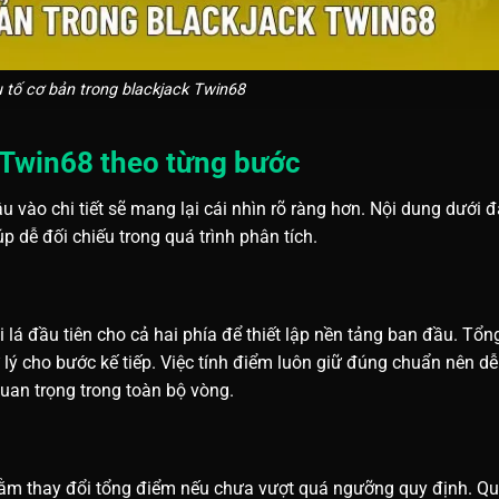
 tố cơ bản trong blackjack Twin68
 Twin68 theo từng bước
âu vào chi tiết sẽ mang lại cái nhìn rõ ràng hơn. Nội dung dưới 
úp dễ đối chiếu trong quá trình phân tích.
 lá đầu tiên cho cả hai phía để thiết lập nền tảng ban đầu. Tổn
lý cho bước kế tiếp. Việc tính điểm luôn giữ đúng chuẩn nên dễ
quan trọng trong toàn bộ vòng.
ằm thay đổi tổng điểm nếu chưa vượt quá ngưỡng quy định. Qu