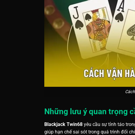
Cách
Những lưu ý quan trọng c
Blackjack Twin68
yêu cầu sự tỉnh táo tron
giúp hạn chế sai sót trong quá trình đối ch