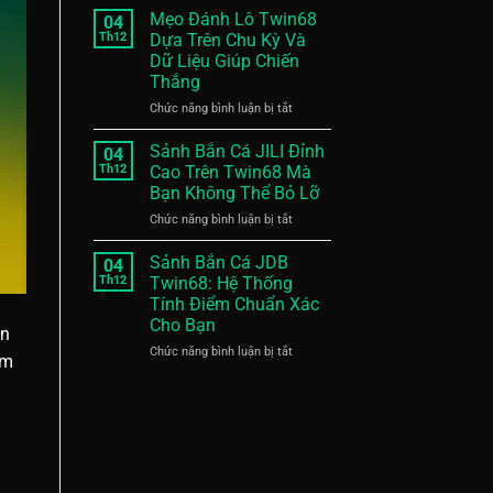
Barca
Dẫn
Mẹo Đánh Lô Twin68
04
–
Soi
Th12
Dựa Trên Chu Kỳ Và
Cách
Kèo
Dữ Liệu Giúp Chiến
Soi,
Chuẩn
Thắng
Phân
Xác
Tích
Chức năng bình luận bị tắt
Cho
ở
Và
Tân
Mẹo
Đặt
Thủ
Đánh
Sảnh Bắn Cá JILI Đỉnh
04
Cược
Lô
Th12
Cao Trên Twin68 Mà
Hiệu
Twin68
Bạn Không Thể Bỏ Lỡ
Quả
Dựa
Chức năng bình luận bị tắt
Cho
ở
Trên
Bet
Sảnh
Chu
Thủ
Bắn
Kỳ
Sảnh Bắn Cá JDB
04
Cá
Và
Th12
Twin68: Hệ Thống
JILI
Dữ
Tính Điểm Chuẩn Xác
Đỉnh
Liệu
Cho Bạn
ận
Cao
Giúp
Trên
Chức năng bình luận bị tắt
Chiến
ở
âm
Twin68
Thắng
Sảnh
Mà
Bắn
Bạn
Cá
Không
JDB
Thể
Twin68:
Bỏ
Hệ
Lỡ
Thống