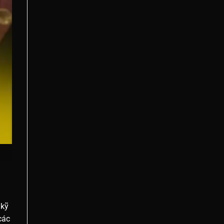
 kỹ
các