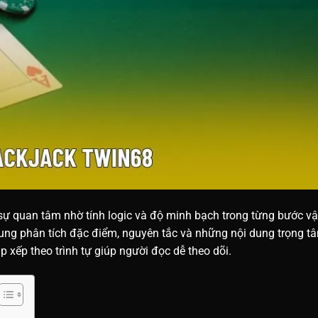
 sự quan tâm nhờ tính logic và độ minh bạch trong từng bước v
rung phân tích đặc điểm, nguyên tắc và những nội dung trọng t
p xếp theo trình tự giúp người đọc dễ theo dõi.