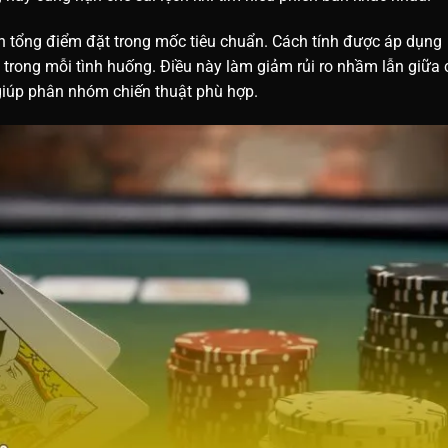
ên tổng điểm đặt trong mốc tiêu chuẩn. Cách tính được áp dụng
trong mỗi tình huống. Điều này làm giảm rủi ro nhầm lẫn giữa 
iúp phân nhóm chiến thuật phù hợp.