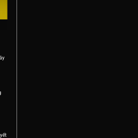
đây
g
yết