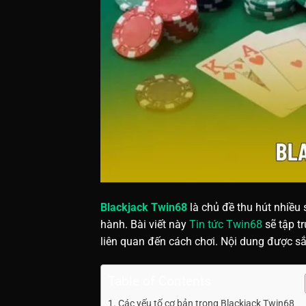
Blackjack Twin68
là chủ đề thu hút nhiều
hành. Bài viết này
Tin tức Twin68
sẽ tập t
liên quan đến cách chơi. Nội dung được sắ
Table of Contents
Các yếu tố cơ bản trong Blackjack Twin68