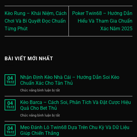
Kèo Rung – Khái Niệm, Cách
Poker Twin68 – Hướng Dẫn
Chơi Và Bí Quyết Đọc Chuẩn
Hiểu Và Tham Gia Chuẩn
Từng Phút
Xác Năm 2025
BÀI VIẾT MỚI NHẤT
Nhận Định Kèo Nhà Cái – Hướng Dẫn Soi Kèo
04
Th12
Chuẩn Xác Cho Tân Thủ
Chức năng bình luận bị tắt
ở
Nhận
Định
Kèo Barca – Cách Soi, Phân Tích Và Đặt Cược Hiệu
04
Kèo
Th12
Quả Cho Bet Thủ
Nhà
Chức năng bình luận bị tắt
ở
Cái
Kèo
–
Barca
Mẹo Đánh Lô Twin68 Dựa Trên Chu Kỳ Và Dữ Liệu
Hướng
04
–
Dẫn
Th12
Giúp Chiến Thắng
Cách