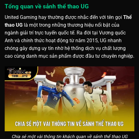
Tổng quan về sảnh thể thao UG
United Gaming hay thường được nhắc đến với tên gọi
Thể
thao
UG
là một trong những thương hiệu nổi bật của
ngành giải trí trực tuyến quốc tế. Ra đời tại Vương quốc
Anh và chính thức hoạt động từ năm 2015, UG nhanh
chóng gây dựng uy tín nhờ hệ thống dịch vụ chất lượng
cao cùng danh mục sản phẩm được đầu tư chuyên nghiệp.
Chia sẻ một vài thông tin khách quan về sảnh thể thao UG