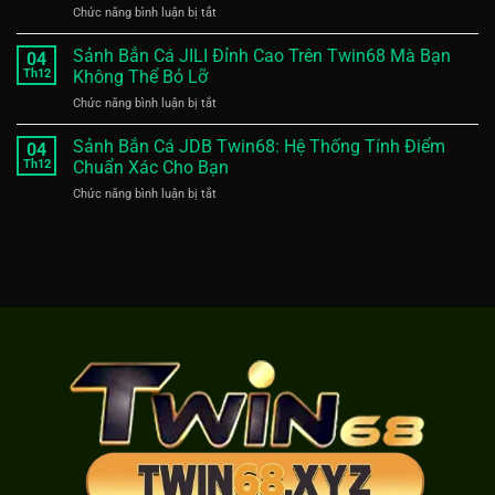
Soi
Chức năng bình luận bị tắt
ở
Soi,
Kèo
Mẹo
Phân
Chuẩn
Đánh
Sảnh Bắn Cá JILI Đỉnh Cao Trên Twin68 Mà Bạn
Tích
04
Xác
Lô
Và
Th12
Không Thể Bỏ Lỡ
Cho
Twin68
Đặt
Tân
Chức năng bình luận bị tắt
ở
Dựa
Cược
Thủ
Sảnh
Trên
Hiệu
Bắn
Sảnh Bắn Cá JDB Twin68: Hệ Thống Tính Điểm
Chu
04
Quả
Cá
Kỳ
Th12
Chuẩn Xác Cho Bạn
Cho
JILI
Và
Bet
Chức năng bình luận bị tắt
ở
Đỉnh
Dữ
Thủ
Sảnh
Cao
Liệu
Bắn
Trên
Giúp
Cá
Twin68
Chiến
JDB
Mà
Thắng
Twin68:
Bạn
Hệ
Không
Thống
Thể
Tính
Bỏ
Điểm
Lỡ
Chuẩn
Xác
Cho
Bạn